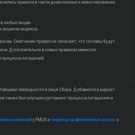
зменились правила в части дозволенных к инвестированию
 в любые акции
 акции из индекса.
ксам. Смягчение правил не означает, что составы будут
ени. Дополнительно в новых правилах имеются
и процесса погашений.
тавщики ликвидности в лице Сбера. Добавился в маркет-
чем также был улучшен регламент процесса погашения и
ение комиссий
у FMUS и
переход на физическое золото
у