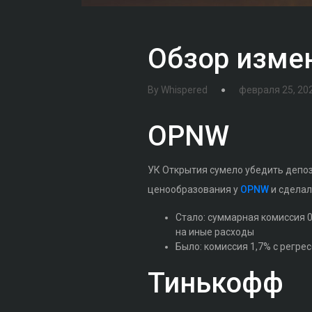
Обзор изме
By
Whispered
февраля 25, 20
OPNW
УК Открытия сумело убедить депо
ценообразования у
OPNW
и сделал
Стало: суммарная комиссия 0.
на иные расходы
Было: комиссия 1,7% с регре
Тинькофф