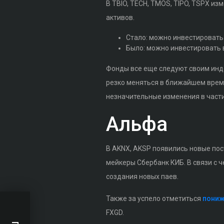
В TBIO, TECH, TMOS, TIPO, TSPX и
активов.
Стало: можно инвестировать
Было: можно инвестировать в
Фонды все еще следуют своим инде
резко меняться в ближайшем врем
незначительные изменения в част
Альфа
В AKNX, AKSP появились новые пос
мейкеры Сбербанк КИБ. В связи с 
создания новых паев.
Также за успело отметиться
пониж
FXGD.