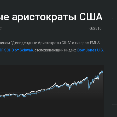
е аристократы США
21
2510
 Финам “Дивидендные Аристократы США” с тикером FMUS.
TF SCHD от Schwab
, отслеживающий индекс
Dow Jones U.S.