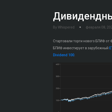
Дивидендны
By
Whispered
февраля 08, 20
Стартовали торги нового БПИФ от
БПИФ инвестирует в зарубежный
E
Dividend 100
.