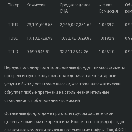
Тикер
Комиссии
Среднегодовое
~ факт.
Об
СЧА
Комиссия
ком
TRUR
23,191,608.53
2,265,052,381.69
1.0239%
0.9
TUSD
17,132,728.98
1,682,721,629.83
1.0182%
0.9
TEUR
9,699,846.81
937,112,542.26
1.0351%
0.9
Первую половину года портфельные фонды Тинькофф имели
прогрессивную шкалу вознаграждения за депозитарные
услуги и были достаточно высоки, что тоже автоматически
обнуляет любые претензии на столь незначительные
отклонения от объявленных комиссий.
Остальные фонды даже при столь грубом расчете свои
целевые комиссии не превысили. Более того, по ряду фондов
оценочные комиссии показывают смешные цифры. Так, AKCH