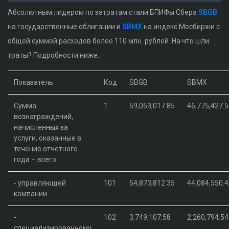
Абсолютным лидером по затратам стали БПИФы Сбера
SBGB
на государственные облигации и
SBMX
на индекс Мосбиржи с
общей суммой расходов более 110 млн. рублей. На что шли
траты? Подробности ниже.
Показатель
Код
SBGB
SBMX
Сумма
1
59,053,017.85
46,775,427.
вознаграждений,
начисленных за
услуги, оказанные в
течение отчетного
года – всего
- управляющей
101
54,873,812.35
44,084,550.
компании
-
102
3,749,107.58
2,260,794.54
специализированному