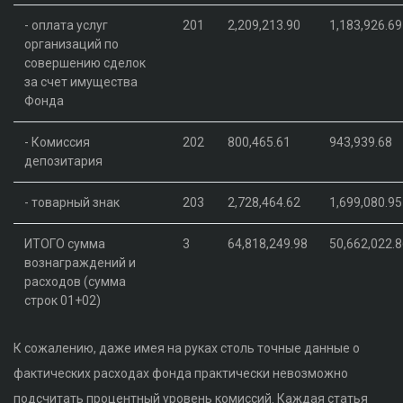
- оплата услуг
201
2,209,213.90
1,183,926.69
организаций по
совершению сделок
за счет имущества
Фонда
- Комиссия
202
800,465.61
943,939.68
депозитария
- товарный знак
203
2,728,464.62
1,699,080.95
ИТОГО сумма
3
64,818,249.98
50,662,022.
вознаграждений и
расходов (сумма
строк 01+02)
К сожалению, даже имея на руках столь точные данные о
фактических расходах фонда практически невозможно
подсчитать процентный уровень комиссий. Каждая статья