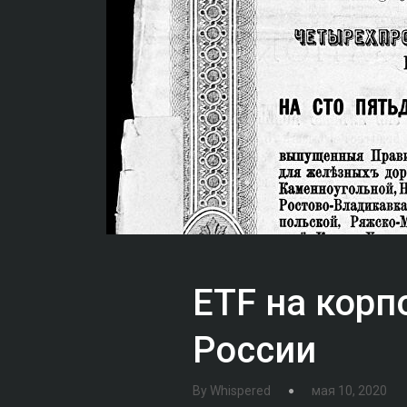
ETF на корп
России
By
Whispered
мая 10, 2020