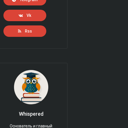
Vk
Rss
Whispered
Основатель и главный