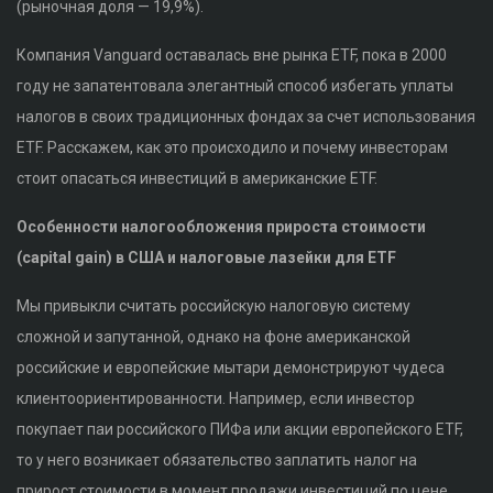
(рыночная доля — 19,9%).
Компания Vanguard оставалась вне рынка ETF, пока в 2000
году не запатентовала элегантный способ избегать уплаты
налогов в своих традиционных фондах за счет использования
ETF. Расскажем, как это происходило и почему инвесторам
стоит опасаться инвестиций в американские ETF.
Особенности налогообложения прироста стоимости
(capital gain) в США и налоговые лазейки для ETF
Мы привыкли считать российскую налоговую систему
сложной и запутанной, однако на фоне американской
российские и европейские мытари демонстрируют чудеса
клиентоориентированности. Например, если инвестор
покупает паи российского ПИФа или акции европейского ETF,
то у него возникает обязательство заплатить налог на
прирост стоимости в момент продажи инвестиций по цене