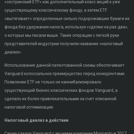
«сестринский ETF» как дополнительный класс акций к уже
существующему классическому фонду, а затем ETF
«вытягивает» определенные сильно подорожавшие бумаги из
фонда без удержания налога, используя «сделки на раз-два»,
о которых мы писали выше. Такие операции с легкой руки
представителей индустрии получили название «налоговый
диализ».
Использование данной патентованной схемы обеспечивает
Vanguard колоссальное преимущество перед конкурентами.
Появление ETF не только не каннибализировало
существующий бизнес классических фондов Vanguard, а
сделало их более привлекательными за счет описанной
налоговой оптимизации.
Налоговый диализ в действии
Серия сделок Vanguard с акциями компании Monsanto в 2017