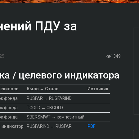
нений ПДУ за
25
1349
а / целевого индикатора
менилось
Было → Стало
Источник
рк фонда
RUSFAR → RUSFARIND
рк фонда
TGOLD → CBGOLD
рк фонда
SBERSMWT → композитный
 индикатор
RUSFARIND → RUSFAR
PDF