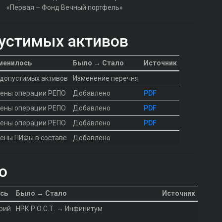
«Первая – Фонд Вечный портфель»
устимых активов
менилось
Было → Стало
Источник
 допустимых активов
Изменение перечня
ены операции РЕПО
Добавлено
PDF
ены операции РЕПО
Добавлено
PDF
ены операции РЕПО
Добавлено
PDF
ены ПИФы в составе
Добавлено
о
сь
Было → Стало
Источник
рий
НРК Р.О.С.Т. → Инфинитум