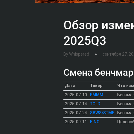
Обзор изме
2025Q3
By
Whispered
сентября 27, 20
Смена бенчмарк
Дата
Тикер
Что из
2025-07-10
FMMM
Бенчма
2025-07-14
TGLD
Бенчма
2025-07-24
SBWS/STME
Бенчма
2025-09-11
FINC
Целевой