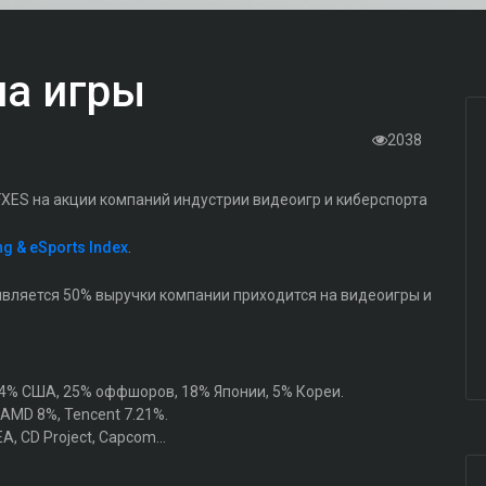
на игры
2038
 FXES на акции компаний индустрии видеоигр и киберспорта
g & eSports Index
.
является 50% выручки компании приходится на видеоигры и
.
4% США, 25% оффшоров, 18% Японии, 5% Кореи.
, AMD 8%, Tencent 7.21%.
EA, CD Project, Capcom...